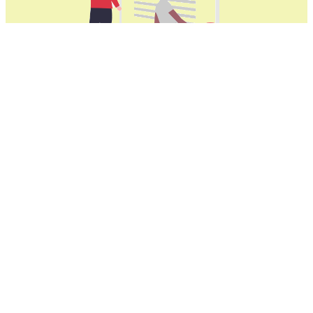
获取所有Windows电脑都能兼容的极
光VPN加速器
极光VPN加速器适用于所有的Windows台式机和个人电
脑。完美适配：Windows 11, Windows 10, Windows 8,
和Windows 7.
极光VPN加速器真机测试的Windows品
牌：
华为Huawei, 小米Xiaomi, 联想Lenovo, 惠普HP, 戴尔